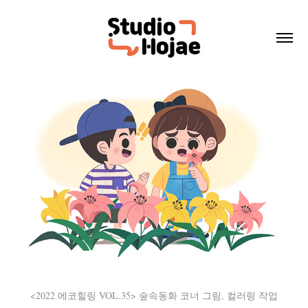
<2022 에코힐링 VOL.35> 숲속동화 코너 그림, 컬러링 작업