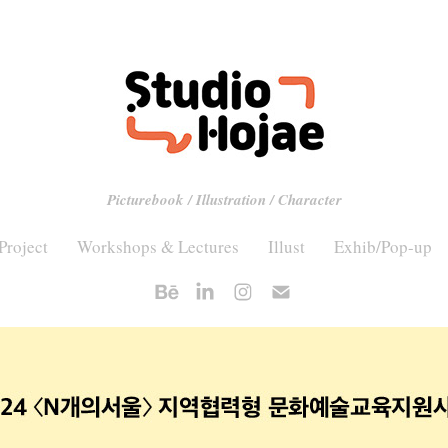
Picturebook / Illustration / Character
Project
Workshops & Lectures
Illust
Exhib/Pop-up